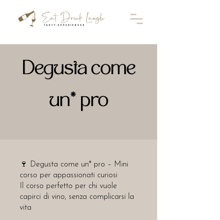
Degusta come
un* pro
🍷 Degusta come un* pro – Mini
corso per appassionati curiosi
Il corso perfetto per chi vuole
capirci di vino, senza complicarsi la
vita