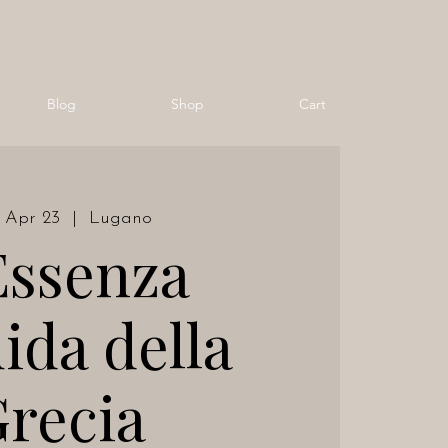
Blog
Shop
Cart
 Apr 23
  |  
Lugano
Essenza
ida della
recia