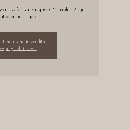
alisi Olfattiva tra Spezie, Minerali e Vitigni
utoctoni dell'Egeo
ietti non sono in vendita
copri gli altri eventi