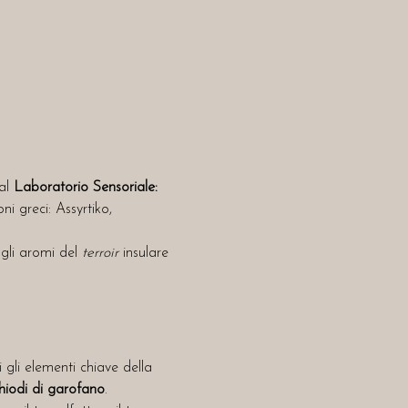
al 
Laboratorio Sensoriale: 
ni greci: Assyrtiko, 
gli aromi del 
terroir
 insulare 
 gli elementi chiave della 
chiodi di garofano
.