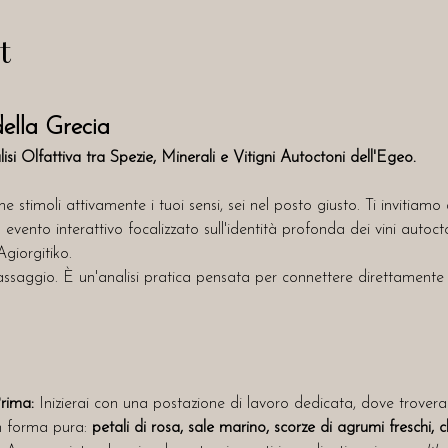
t
ella Grecia
si Olfattiva tra Spezie, Minerali e Vitigni Autoctoni dell'Egeo.
 stimoli attivamente i tuoi sensi, sei nel posto giusto. Ti invitiamo 
n evento interattivo focalizzato sull'identità profonda dei vini autocto
giorgitiko.
assaggio. È un'analisi pratica pensata per connettere direttamente 
Prima:
 Inizierai con una postazione di lavoro dedicata, dove troverai
 forma pura: 
petali di rosa, sale marino, scorze di agrumi freschi, 