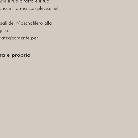
rare
 il tuo olfatto e il tuo 
dono, in forma complessa, nel 
eali del Moschofilero alla 
itiko.
 strategicamente per 
ra e propria 