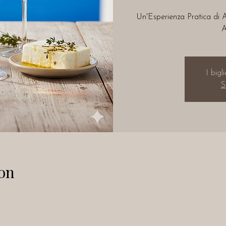
Un'Esperienza Pratica di An
A
I bigl
S
on