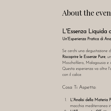
About the even
L'Essenza Liquida d
Un'Esperienza Pratica di Anali
Se cerchi una degustazione che
Riscoprire le Essenze Pure
, u
Moschofilero, Malagousia e A
Questa esperienza va oltre l'
con il calice.
Cosa Ti Aspetta:
L'Analisi della Materia 
macchia mediterranea in