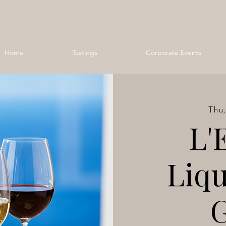
Home
Tastings
Corporate Events
Thu,
L'
Liqu
G