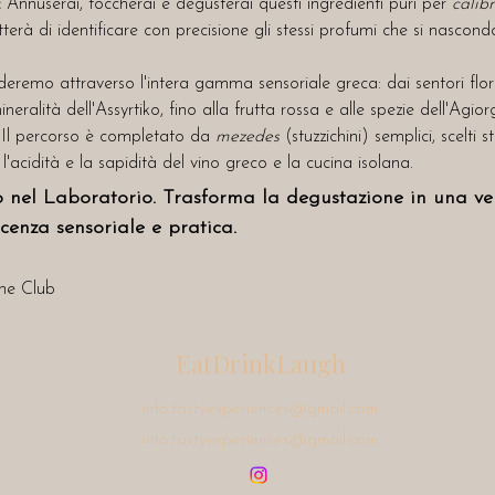
:
 Annuserai, toccherai e degusterai questi ingredienti puri per 
calib
erà di identificare con precisione gli stessi profumi che si nascon
ideremo attraverso l'intera gamma sensoriale greca: dai sentori flor
neralità dell'Assyrtiko, fino alla frutta rossa e alle spezie dell'Agiorg
 Il percorso è completato da 
mezedes
 (stuzzichini) semplici, scelti
l'acidità e la sapidità del vino greco e la cucina isolana.
o nel Laboratorio. Trasforma la degustazione in una ve
cenza sensoriale e pratica.
ne Club 
EatDrinkLaugh
info.tastyexperiences@gmail.com
info.tastyexperiences@gmail.com