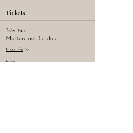
Tickets
Ticket type
Masterclass Bondola
More info
Price
CHF 79.00
Total
CHF 0.00
EatDrinkLaugh
info.tastyexperiences@gmail.com