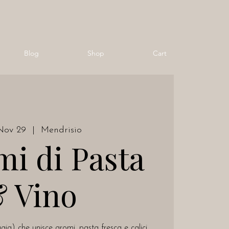
Blog
Shop
Cart
Nov 29
  |  
Mendrisio
mi di Pasta
 Vino
gia) che unisce aromi, pasta fresca e calici