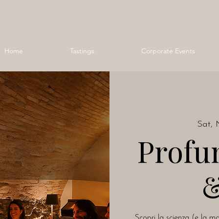
Home
Tastings
Corporate Events
Sat, 
Profu
&
Scopri la scienza (e la ma