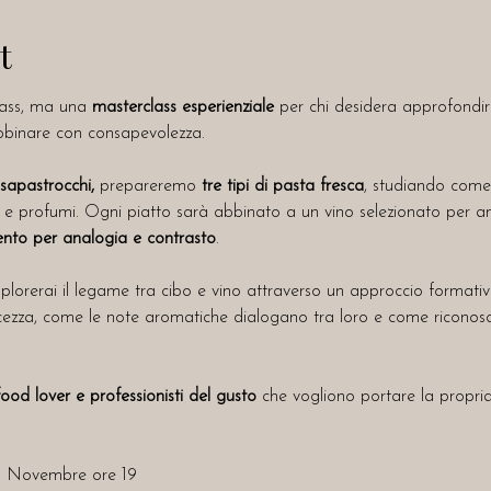
t
ass, ma una 
masterclass esperienziale
 per chi desidera approfondi
bbinare con consapevolezza.
sapastrocchi,
 prepareremo 
tre tipi di pasta fresca
, studiando come 
 e profumi. Ogni piatto sarà abbinato a un vino selezionato per a
to per analogia e contrasto
.
splorerai il legame tra cibo e vino attraverso un approccio formati
lcezza, come le note aromatiche dialogano tra loro e come riconosc
ood lover e professionisti del gusto
 che vogliono portare la propri
 Novembre ore 19 