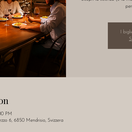
per
I bigl
S
on
:00 PM
ezzo 6, 6850 Mendrisio, Svizzera