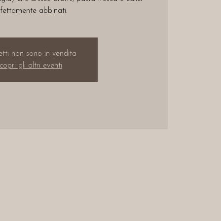
fettamente abbinati.
ietti non sono in vendita
copri gli altri eventi