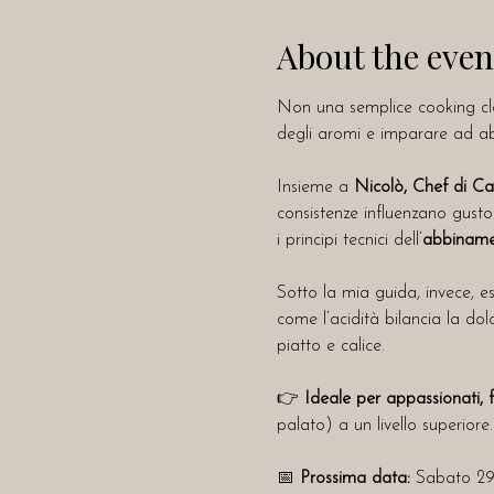
About the even
Non una semplice cooking cl
degli aromi e imparare ad a
Insieme a 
Nicolò, Chef di Ca
consistenze influenzano gusto
i principi tecnici dell’
abbinamen
Sotto la mia guida, invece, e
come l’acidità bilancia la do
piatto e calice.
👉 
Ideale per appassionati, f
palato) a un livello superiore.
📅 
Prossima data:
 Sabato 29