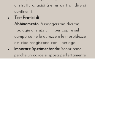
di struttura, acidità e terroir tra i diversi 
continenti.
Test Pratici di 
Abbinamento:
 Assaggeremo diverse 
tipologie di stuzzichini per capire sul 
campo come le durezze e le morbidezze 
del cibo reagiscono con il perlage.
Imparare Sperimentando:
 Scopriremo 
perché un calice si sposa perfettamente 
con un determinato boccone e "litiga" 
con un altro, svelandoti i segreti per non 
sbagliare mai un abbinamento a casa o 
al ristorante.
Un’atmosfera intima e informale nel cuore del 
mio atelier, perfetta per chi vuole 
approfondire la cultura del vino mettendosi in 
gioco, tra scoperte, chiacchiere e ottimi calici.
*Disponibile per abbonati Wine Club 