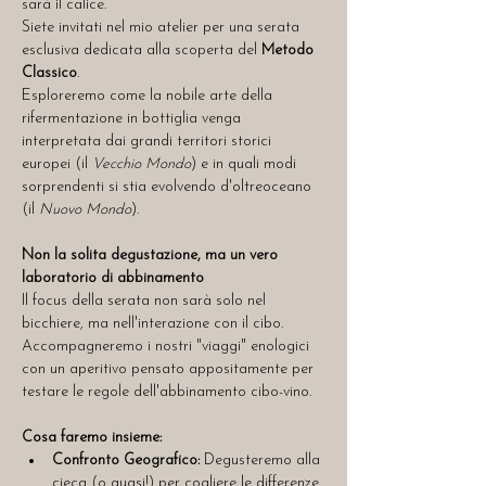
sarà il calice.
Siete invitati nel mio atelier per una serata 
esclusiva dedicata alla scoperta del 
Metodo 
Classico
. 
Esploreremo come la nobile arte della 
rifermentazione in bottiglia venga 
interpretata dai grandi territori storici 
europei (il 
Vecchio Mondo
) e in quali modi 
sorprendenti si stia evolvendo d'oltreoceano 
(il 
Nuovo Mondo
).
Non la solita degustazione, ma un vero 
laboratorio di abbinamento
Il focus della serata non sarà solo nel 
bicchiere, ma nell'interazione con il cibo. 
Accompagneremo i nostri "viaggi" enologici 
con un aperitivo pensato appositamente per 
testare le regole dell'abbinamento cibo-vino.
Cosa faremo insieme:
Confronto Geografico:
 Degusteremo alla 
cieca (o quasi!) per cogliere le differenze 