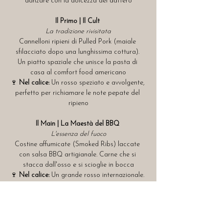
danzare con la dolcezza del dattero
Il Primo | Il Cult
La tradizione rivisitata
Cannelloni ripieni di Pulled Pork (maiale 
sfilacciato dopo una lunghissima cottura). 
Un piatto spaziale che unisce la pasta di 
casa al comfort food americano
🍷 
Nel calice:
 Un rosso speziato e avvolgente, 
perfetto per richiamare le note pepate del 
ripieno
Il Main | La Maestà del BBQ
L'essenza del fuoco
Costine affumicate (Smoked Ribs) laccate 
con salsa BBQ artigianale. Carne che si 
stacca dall'osso e si scioglie in bocca
🍷 
Nel calice:
 Un grande rosso internazionale. 
Potente, strutturato, capace di tenere testa 
all'intensità dell'affumicatura senza timori.