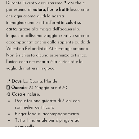
Durante l'evento degusteremo 
3 vini
 che ci 
parleranno di 
natura, fiori e frutti
: lasceremo 
che ogni aroma guidi la nostra 
immaginazione e si trasformi in 
colori su 
carta
, grazie alla magia dell’acquerello. 
In questo bellissimo viaggio creativo saremo 
accompagnati anche dalla sapiente guida di 
Valentina Pellandini di Ateliermagicomondo.
Non è richiesta alcuna esperienza artistica: 
l’unica cosa necessaria è la curiosità e la 
voglia di mettersi in gioco.
📍 
Dove:
 La Guana, Meride
🗓️ 
Quando:
 24 Maggio ore 16.30
🎨 
Cosa è incluso:
Degustazione guidata di 3 vini con 
sommelier certificato
Finger food di accompagnamento
Tutto il materiale per dipingere ad 
acquerello
Momento conviviale in un’atmosfera 