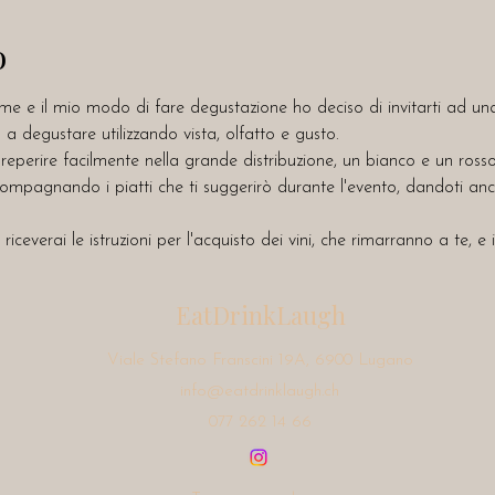
o
me e il mio modo di fare degustazione ho deciso di invitarti ad un
 degustare utilizzando vista, olfatto e gusto. 
 reperire facilmente nella grande distribuzione, un bianco e un rosso
mpagnando i piatti che ti suggerirò durante l'evento, dandoti anch
 riceverai le istruzioni per l'acquisto dei vini, che rimarranno a te, e 
EatDrinkLaugh
Viale Stefano Franscini 19A, 6900 Lugano
info@eatdrinklaugh.ch
077 262 14 66