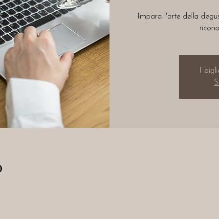
Impara l'arte della degus
ricono
I bigl
S
o