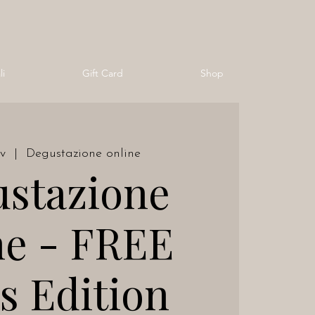
li
Gift Card
Shop
v
  |  
Degustazione online
stazione
ne - FREE
s Edition