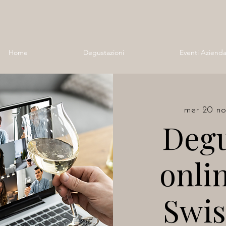
Home
Degustazioni
Eventi Azienda
mer 20 no
Degu
onli
Swis