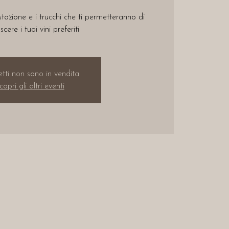
tazione e i trucchi che ti permetteranno di
scere i tuoi vini preferiti
ietti non sono in vendita
copri gli altri eventi