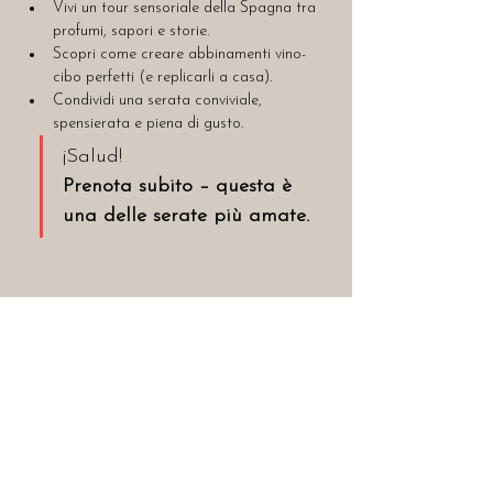
Vivi un tour sensoriale della Spagna tra 
profumi, sapori e storie.
Scopri come creare abbinamenti vino-
cibo perfetti (e replicarli a casa).
Condividi una serata conviviale, 
spensierata e piena di gusto.
¡Salud! 
Prenota subito – questa è 
una delle serate più amate.
Biglietti
Vendita terminata
Tipo di biglietto
Biglietto d'ingresso singolo
Prezzo