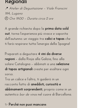
Regionali
📍 
Atelier di Degustazione – Viale Franscini 
19A, Lugano
🕗 
Ore 19:00 – Durata circa 2 ore
A grande richiesta dopo la 
prima data sold 
out
, torna l’esperienza più vivace e saporita 
dell’autunno: un viaggio tra 
calici e tapas
 che 
ti farà respirare tutta l’energia della Spagna!
Preparati a degustare 
4 vini da diverse 
regioni
 – dalla Rioja alla Galizia, fino alla 
solare Catalogna – abbinati a una 
selezione 
di tapas artigianali
 create per esaltare ogni 
sorso.
Tra un calice e l’altro, ti guiderò in un 
racconto fatto di 
aneddoti, curiosità e 
abbinamenti sorprendenti
, proprio come in un 
autentico 
bar de vinos
 nel cuore di Barcellona.
✨ 
Perché non puoi mancare: