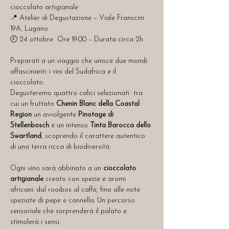
cioccolato artigianale
📍 Atelier di Degustazione – Viale Franscini 
19A, Lugano
🕗 24 ottobre  Ore 19:00 – Durata circa 2h
Preparati a un viaggio che unisce due mondi 
affascinanti: i vini del Sudafrica e il 
cioccolato. 
Degusteremo quattro calici selezionati  tra 
cui un fruttato 
Chenin Blanc della Coastal 
Region
 un avvolgente 
Pinotage di 
Stellenbosch
 e un intenso 
Tinta Barocca dello 
Swartland
, scoprendo il carattere autentico 
di una terra ricca di biodiversità.
Ogni vino sarà abbinato a un 
cioccolato 
artigianale
 creato con spezie e aromi 
africani: dal rooibos al caffè, fino alle note 
speziate di pepe e cannella. Un percorso 
sensoriale che sorprenderà il palato e 
stimolerà i sensi.