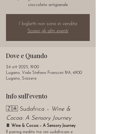
cioccolato artigianale
I biglietti non sono in vendita
Scopri gli altri eventi
Dove e Quando
24 ott 2025, 19:00
Lugano, Viale Stefano Franscini 19A, 6900
Lugano, Svizzera
Info sull'evento
🇿🇦 Sudafrica – 
Wine & 
Cocoa: A Sensory Journey
🍫 
Wine & Cocoa – A Sensory Journey
Il pairing inedito tra vini sudafricani e 