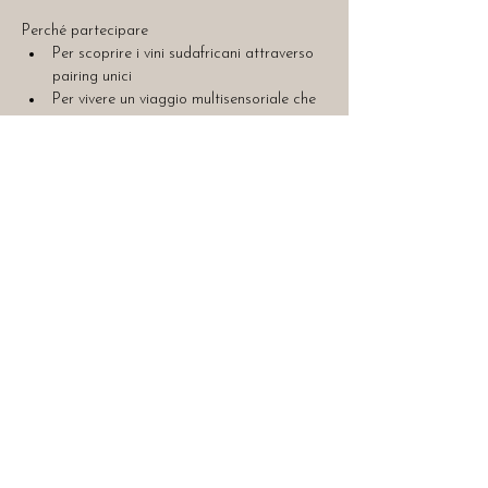
Perché partecipare
Per scoprire i vini sudafricani attraverso 
pairing unici
Per vivere un viaggio multisensoriale che 
unisce vino, cacao e spezie
Per trascorrere una serata conviviale e 
ricca di nuove scoperte
Non serve esperienza, lasciati guidare tra 
calici e cioccolato.
Posti limitati. Prenota ora per assicurarti un 
posto a questo viaggio sensoriale!
EatDrinkLaugh
Viale Stefano Franscini 19A, 6900 Lugano