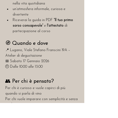
nella vita quotidiana
un’atmosfera informale, curiosa e 
divertente
Riceverai la guida in PDF 
“Il tuo primo 
sorso consapevole” 
e 
l'attestato 
di 
partecipazione al corso
🧭 
Quando e dove
📍 Lugano, Viale Stefano Franscini 19A – 
Atelier di degustazione
📅 Sabato 17 Gennaio 2026
🕙 Dalle 10:00 alle 13:00
👥 
Per chi è pensato?
Per chi è curioso e vuole capirci di più 
quando si parla di vino
Per chi vuole imparare con semplicità e senza 
giudizi
Per chi vuole un sabato mattina diverso, 
divertente e formativo