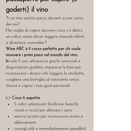
goderti) il vino
Ti sei mai sentito perso davanti a una carta 
dei vini?
Hai voglia di capire davvero cosa c’è dietro 
un calice senza dover leggere manuali infiniti 
o diventare sommelier?
Wine ABC è il corso perfetto per chi vuole 
muovere i primi passi nel mondo del vino. 
In 
sole 3 ore, attraverso giochi sensoriali e 
degustazioni guidate, imparerai le basi per 
riconoscere i diversi stili, leggere le etichette, 
scegliere una bottiglia al ristorante senza 
timore e capire i tuoi gusti personali.
👉 
Cosa ti aspetta
5 calici selezionati (bollicine, bianchi, 
rosati e rossi) per allenare i sensi
esercizi pratici per riconoscere aromi e 
abbinamenti
consigli utili e immediatamente spendibili 