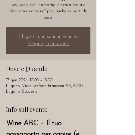
vini, scegliere una bottiglia senza ansia e
degustare come un* pro, anche se parti da
zero
I biglietti non sono in vendita
Scopri gli altri eventi
Dove e Quando
17 gen 2026, 10:00 – 13:00
Lugano, Viale Stefano Franscini 19A, 6900
Lugano, Svizzera
Info sull'evento
Wine ABC – Il tuo 
passaporto per capire (e 