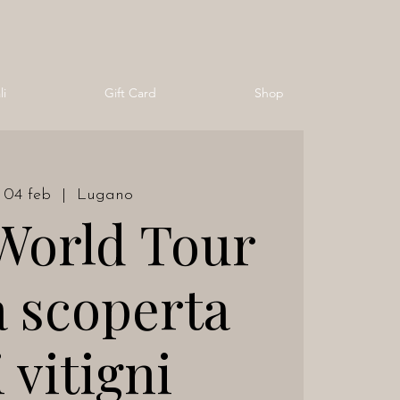
li
Gift Card
Shop
 04 feb
  |  
Lugano
World Tour
a scoperta
 vitigni