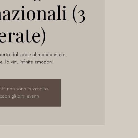
azionali (3
erate)
 porta dal calice al mondo intero.
e, 15 vini, infinite emozioni.
ietti non sono in vendita
copri gli altri eventi