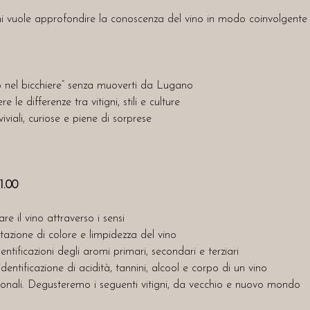
i vuole approfondire la conoscenza del vino in modo coinvolgente e
o nel bicchiere” senza muoverti da Lugano
 le differenze tra vitigni, stili e culture
iviali, curiose e piene di sorprese
1.00
e il vino attraverso i sensi
tazione di colore e limpidezza del vino
entificazioni degli aromi primari, secondari e terziari
entificazione di acidità, tannini, alcool e corpo di un vino
zionali. Degusteremo i seguenti vitigni, da vecchio e nuovo mondo