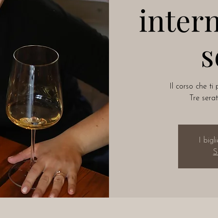
intern
s
Il corso che ti
Tre serat
I bigl
S