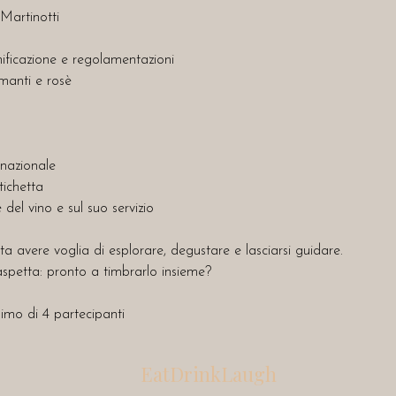
Martinotti
inificazione e regolamentazioni
manti e rosè
rnazionale
tichetta
 del vino e sul suo servizio
a avere voglia di esplorare, degustare e lasciarsi guidare.
 aspetta: pronto a timbrarlo insieme?
imo di 4 partecipanti
EatDrinkLaugh