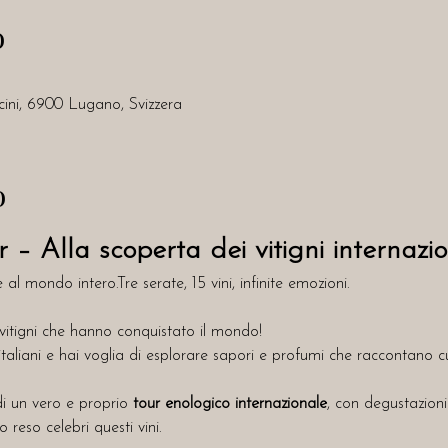
o
ini, 6900 Lugano, Svizzera
o
– Alla scoperta dei vitigni internazio
e al mondo intero.Tre serate, 15 vini, infinite emozioni.
i vitigni che hanno conquistato il mondo! 
i italiani e hai voglia di esplorare sapori e profumi che raccontano c
i un vero e proprio 
tour enologico internazionale
, con degustazioni
o reso celebri questi vini.