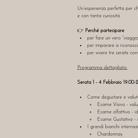
Un’esperienza perfetta per ch
e con tanta curiosità.
👉 
Perché partecipare
per fare un vero “viaggi
per imparare a riconoscere
per vivere tre serate conv
Programma dettagliato:
Serata 1 - 4 Febbraio 19.00-2
Come degustare e valutar
Esame Visivo - valu
Esame olfattivo - id
Esame Gustativo - id
I grandi bianchi interna
Chardonnay