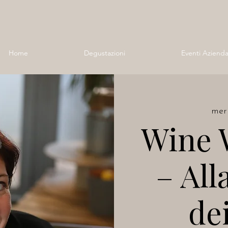
Home
Degustazioni
Eventi Azienda
mer
Wine 
– All
dei