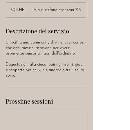
60
franchi
60 CHF
Viale Stefano Franscini 19A
svizzeri
Descrizione del servizio
Unisciti a una community di wine lover curiosi,
che ogni mese si ritrovano per vivere
esperienze sensoriali fuori dall'ordinario.
Degustazioni alla cieca, pairing insoliti, giochi
e scoperte per chi vuole andare oltre il solito
sorso.
Prossime sessioni