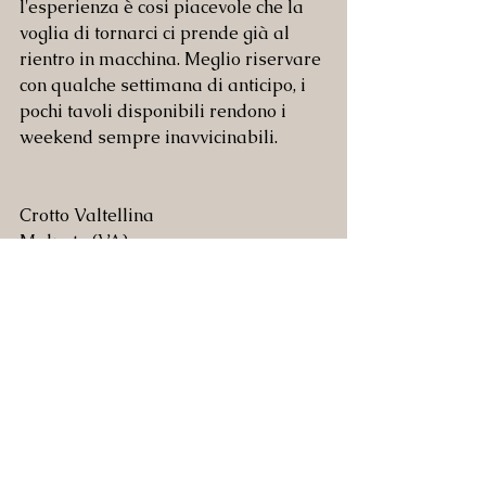
l'esperienza è cosi piacevole che la 
voglia di tornarci ci prende già al 
rientro in macchina. Meglio riservare 
con qualche settimana di anticipo, i 
pochi tavoli disponibili rendono i 
weekend sempre inavvicinabili.
Crotto Valtellina
Malnate (VA)
Menu degustazione a partire da 90€ 
(escluse bevande)